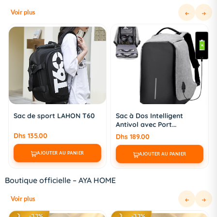
Voir plus
rt LAHON T60
Sac à Dos Intelligent
Short de Contr
Antivol avec Port...
Ventre pour fe
Dhs 189.00
Dhs 120.00
ER AU PANIER
AJOUTER AU PANIER
AJOUTER A
Boutique officielle – AYA HOME
Voir plus
☽
-33%
☽
-33%