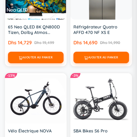
65 Neo QLED 8K QN800D
Réfrigérateur Quatro
Tizen, Dolby Atmos...
AFFD 470 NF XS E
Dhs 14,729
Dhs 14,690
Dhs 19,499
Dhs 14,990
AJOUTER AU PANIER
AJOUTER AU PANIER
-15%
-3%
Vélo Électrique NOVA
SBA Bikes S6 Pro