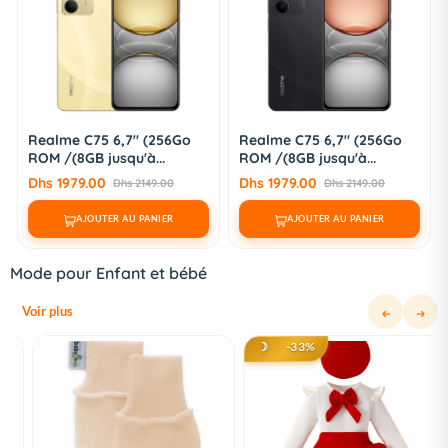
Realme C75 6,7" (256Go
Realme Note 60 6,74"
ROM /(8GB jusqu'à...
(128GB / 4GB jusqu'...
Dhs 1979.00
Dhs 1199.00
Dhs 2149.00
Dhs 1299.00
AJOUTER AU PANIER
AJOUTER AU PANIER
Mode pour Enfant et bébé
Voir plus
☽
-33%