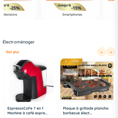
Électroménager
Voir plus
☽
-24%
Plaque à grillade plancha
Friteuse sans Huile -
barbecue élect...
REVOLUTION 8L - 1...