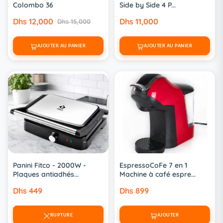
Colombo 36
Side by Side 4 P...
Dhs 12,000
Dhs 11,000
Dhs 15,000
AJOUTER AU PANIER
AJOUTER AU PANIER
Panini Fitco - 2000W -
EspressoCoFe 7 en 1
Plaques antiadhés...
Machine à café espre...
Dhs 449
Dhs 899
RUPTURE
AJOUTER