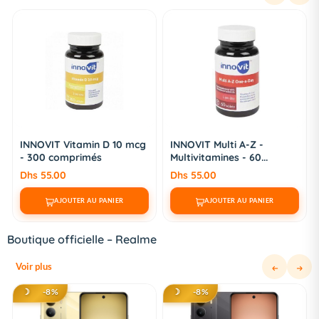
INNOVIT Multi A-Z -
Biotech Usa GH - Hormone
Multivitamines - 60...
Regulateur - 12...
Dhs 55.00
Dhs 199.00
AJOUTER AU PANIER
AJOUTER AU PANIER
Boutique officielle – Realme
Voir plus
☽
-8%
☽
-8%