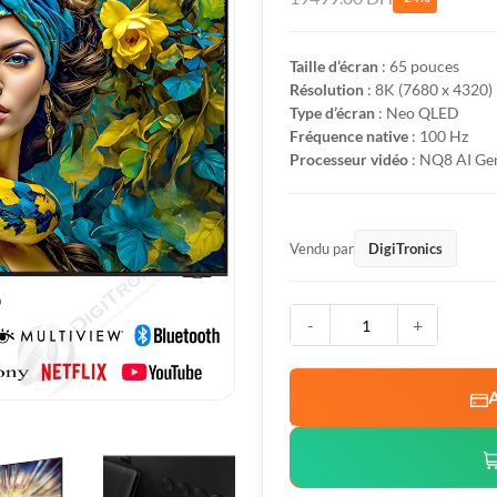
Taille d’écran
: 65 pouces
Résolution
: 8K (7680 x 4320)
Type d’écran
: Neo QLED
Fréquence native
: 100 Hz
Processeur vidéo
: NQ8 AI Ge
Vendu par
DigiTronics
-
+
A