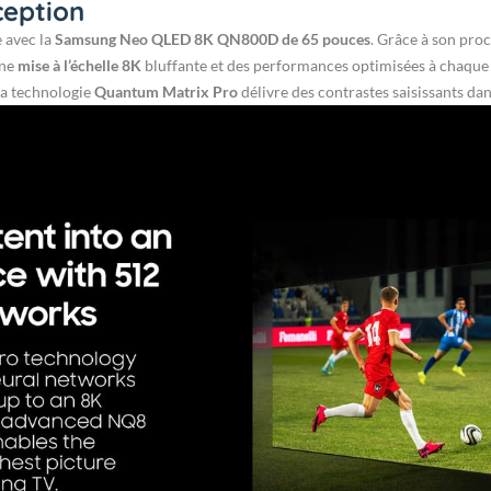
ception
e avec la
Samsung Neo QLED 8K QN800D de 65 pouces
. Grâce à son pro
une
mise à l’échelle 8K
bluffante et des performances optimisées à chaque i
la technologie
Quantum Matrix Pro
délivre des contrastes saisissants da