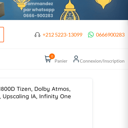
+212 5223-13099
0666900283
0
Panier
Connexion/Inscription
800D Tizen, Dolby Atmos,
 Upscaling IA, Infinity One