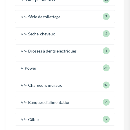
⤷⤷ Série de toilettage
7
⤷⤷ Sèche-cheveux
2
⤷⤷ Brosses à dents électriques
1
⤷ Power
32
⤷⤷ Chargeurs muraux
16
⤷⤷ Banques d'alimentation
6
⤷⤷ Câbles
9