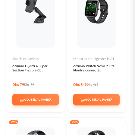
Souris et claviers
Montres intelligentes HOT
oraimo Hydra 4 Super
oraimo Watch Nova 2 Lite
Suction Flexible Ca...
Montre connecté...
Dhs 79
Dhs 349
Dhs 99
Dhs 469
AJOUTER AU PANIER
AJOUTER AU PANIER
-25%
-29%