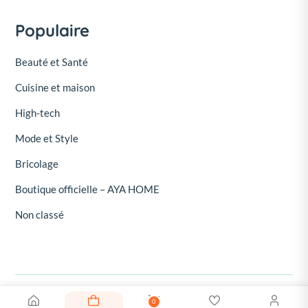
Populaire
Beauté et Santé
Cuisine et maison
High-tech
Mode et Style
Bricolage
Boutique officielle – AYA HOME
Non classé
0
© 2026, Oroud - Oroud Marketplace. Tous droits réservés.