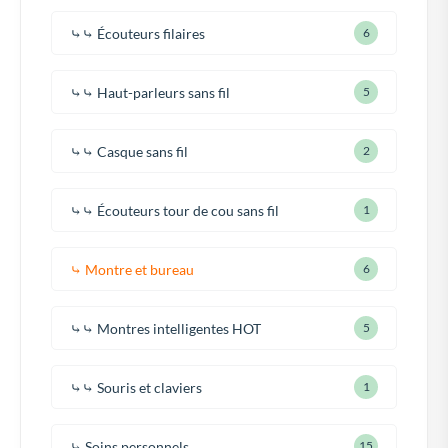
⤷⤷ Écouteurs filaires
6
⤷⤷ Haut-parleurs sans fil
5
⤷⤷ Casque sans fil
2
⤷⤷ Écouteurs tour de cou sans fil
1
⤷ Montre et bureau
6
⤷⤷ Montres intelligentes HOT
5
⤷⤷ Souris et claviers
1
⤷ Soins personnels
15