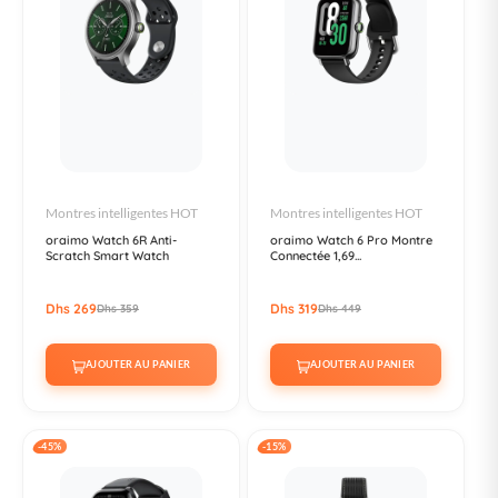
Montres intelligentes HOT
Montres intelligentes HOT
oraimo Watch 6R Anti-
oraimo Watch 6 Pro Montre
Scratch Smart Watch
Connectée 1,69...
Dhs 269
Dhs 319
Dhs 359
Dhs 449
AJOUTER AU PANIER
AJOUTER AU PANIER
-45%
-15%