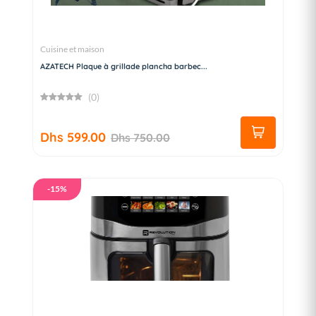
Cuisine et maison
AZATECH Plaque à grillade plancha barbec...
(0)
Dhs 599.00
Dhs 750.00
-15%