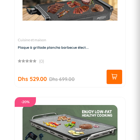
Cuisine et maison
Plaque à grillade plancha barbecue élect...
(0)
Dhs 529.00
Dhs 699.00
-20%