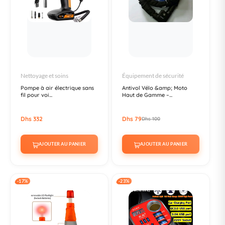
Nettoyage et soins
Équipement de sécurité
Pompe à air électrique sans
Antivol Vélo &amp; Moto
fil pour voi...
Haut de Gamme –...
Dhs 332
Dhs 79
Dhs 100
AJOUTER AU PANIER
AJOUTER AU PANIER
-17%
-23%