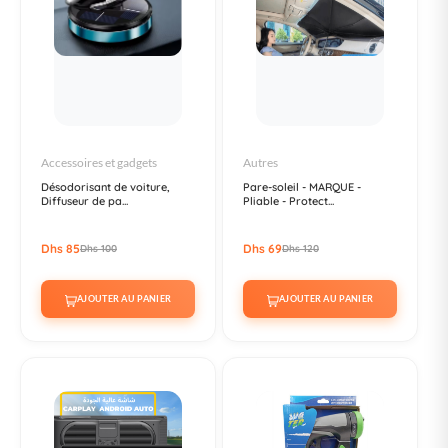
Accessoires et gadgets
Autres
Désodorisant de voiture,
Pare-soleil - MARQUE -
Diffuseur de pa...
Pliable - Protect...
Dhs 85
Dhs 69
Dhs 100
Dhs 120
AJOUTER AU PANIER
AJOUTER AU PANIER