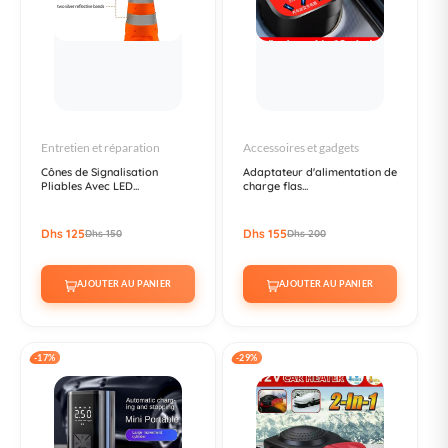
Entretien et réparation
Accessoires et gadgets
Cônes de Signalisation
Adaptateur d'alimentation de
Pliables Avec LED...
charge flas...
Dhs 125
Dhs 155
Dhs 150
Dhs 200
AJOUTER AU PANIER
AJOUTER AU PANIER
-17%
-29%