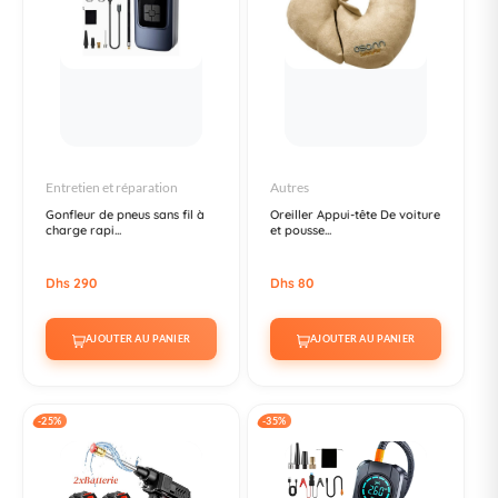
Entretien et réparation
Autres
Gonfleur de pneus sans fil à
Oreiller Appui-tête De voiture
charge rapi...
et pousse...
Dhs 290
Dhs 80
AJOUTER AU PANIER
AJOUTER AU PANIER
-25%
-35%