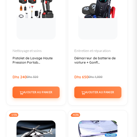
Nettoyage et soins
Entretien et réparation
Pistolet de Lavage Haute
Démarreur de batterie de
Pression Portab...
voiture + Gonfl...
Dhs 240
Dhs 650
Dhs 320
Dhs 1,000
AJOUTER AU PANIER
AJOUTER AU PANIER
-15%
-43%