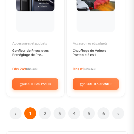
Accessoires et gadgets
Accessoires et gadgets
Gonfleur de Pneus avec
Chauffage de Voiture
Préréglage de Pre...
Portable 2 en 1
Dhs 249
Dhs 85
Dhs 300
Dhs 120
AJOUTER AU PANIER
AJOUTER AU PANIER
1
2
3
4
5
6
‹
›