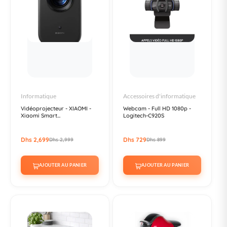
Informatique
Accessoires d'informatique
Vidéoprojecteur - XIAOMI -
Webcam - Full HD 1080p -
Xiaomi Smart...
Logitech-C920S
Dhs 2,699
Dhs 729
Dhs 2,999
Dhs 899
AJOUTER AU PANIER
AJOUTER AU PANIER