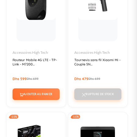
Accessoires High Tech
Accessoires High Tech
Routeur Mobile 4G LTE - TP-
Tournevis sans fil Xiaomi Mi -
Link - M7200...
Couple 5N...
Dhs 599
Dhs 479
Dhs 699
Dhs 699
AJOUTER AU PANIER
RUPTURE DE STOCK
-11%
-11%