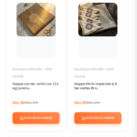
Boutique officielle – AYA
Boutique officielle – AYA
HOME
HOME
Nappe carrée -simili cuir (1,5
Nappe Khrib Impériale & 8
kg) premu...
Serviettes Bro...
Dhs 389
Dhs 399
Dhs 599
Dhs 599
AJOUTER AU PANIER
AJOUTER AU PANIER