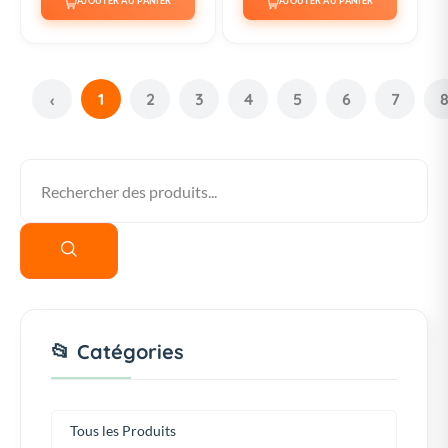
AJOUTER AU PANIER
AJOUTER AU PANIER
1
2
3
4
5
6
7
‹
📂 Catégories
Tous les Produits