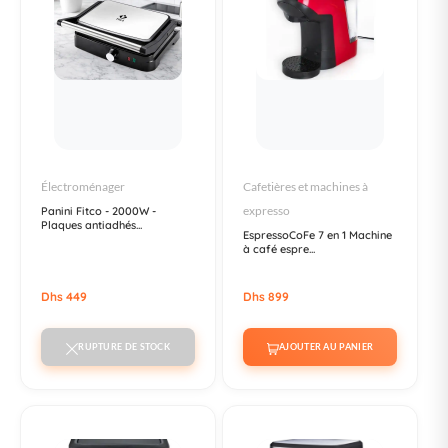
Électroménager
Cafetières et machines à
expresso
Panini Fitco - 2000W -
Plaques antiadhés...
EspressoCoFe 7 en 1 Machine
à café espre...
Dhs 449
Dhs 899
RUPTURE DE STOCK
AJOUTER AU PANIER