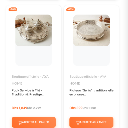
-20%
-40%
Boutique officielle – AYA
Boutique officielle – AYA
HOME
HOME
Pack Service à Thé -
Plateau "Senia" traditionnelle
Tradition & Prestige...
en bronze...
Dhs 1,849
Dhs 899
Dhs 2,299
Dhs 1,500
AJOUTER AU PANIER
AJOUTER AU PANIER