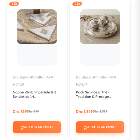
-33%
-21%
Boutique officielle – AYA
Boutique officielle – AYA
HOME
HOME
Nappe Khrib Impériale & 8
Pack Service à Thé -
Serviettes 1,4...
Tradition & Prestige...
Dhs 399
Dhs 1,899
Dhs 599
Dhs 2,399
AJOUTER AU PANIER
AJOUTER AU PANIER