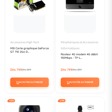
Accessoires High Tech
Périphériques et Accessoires
Informatiques
MSI Carte graphique GeForce
GT 710 2Go D...
Routeur 4G modem 4G débit
150Mbps - TP-L...
Dhs 799
Dhs 799
Dhs 899
Dhs 899
AJOUTER AU PANIER
AJOUTER AU PANIER
-10%
-19%