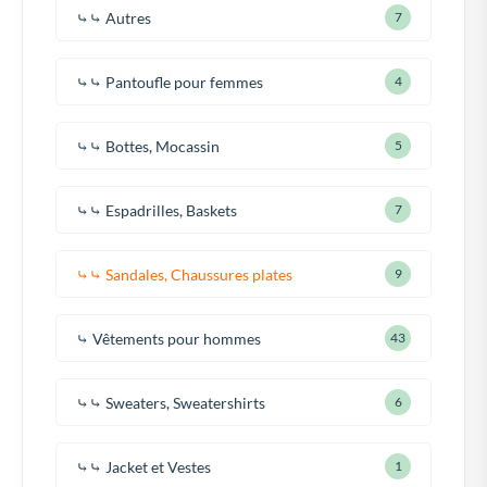
⤷⤷ Autres
7
⤷⤷ Pantoufle pour femmes
4
⤷⤷ Bottes, Mocassin
5
⤷⤷ Espadrilles, Baskets
7
⤷⤷ Sandales, Chaussures plates
9
⤷ Vêtements pour hommes
43
⤷⤷ Sweaters, Sweatershirts
6
⤷⤷ Jacket et Vestes
1