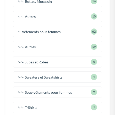
⤷⤷ Bottes, Mocassin
16
⤷⤷ Autres
10
⤷ Vêtements pour femmes
62
⤷⤷ Autres
19
⤷⤷ Jupes et Robes
5
⤷⤷ Sweaters et Sweatshirts
1
⤷⤷ Sous-vêtements pour femmes
2
⤷⤷ T-Shirts
1