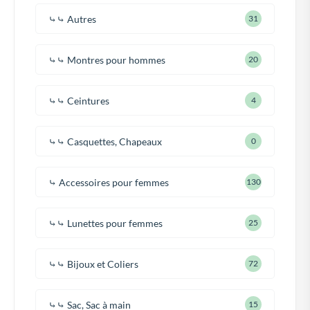
⤷⤷ Autres
31
⤷⤷ Montres pour hommes
20
⤷⤷ Ceintures
4
⤷⤷ Casquettes, Chapeaux
0
⤷ Accessoires pour femmes
130
⤷⤷ Lunettes pour femmes
25
⤷⤷ Bijoux et Coliers
72
⤷⤷ Sac, Sac à main
15