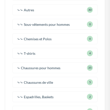
⤷⤷ Autres
30
⤷⤷ Sous-vêtements pour hommes
0
⤷⤷ Chemises et Polos
0
⤷⤷ T-shirts
4
⤷ Chaussures pour hommes
35
⤷⤷ Chaussures de ville
5
⤷⤷ Espadrilles, Baskets
2