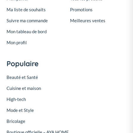
son entrepôt. Le Vendeur s'engage à constituer
et maintenir en permanence un stock des
Ma liste de souhaits
Promotions
Produits catalogués et destinés à la vente sur la
Suivre ma commande
Meilleures ventes
Plateforme.
Mon tableau de bord
ARTICLE 7 : PRIX
Mon profil
Le prix s'entend TTC et hors frais. Le cas échéant,
les frais de livraison sont ajoutés au prix du
Populaire
Produit avant validation finale de la commande.
Vous serez seul responsable de la fixation du
Beauté et Santé
prix de vos produits sur OROUD.
Cuisine et maison
ARTICLE 8 : COMMANDE,
High-tech
EMBALLAGE ET LIVRAISON
Mode et Style
Dès réception d'une confirmation de vente de
OROUD, vous vous engagez à :
Bricolage
Traiter la commande dans un délai qui ne peut
Boutique officielle – AYA HOME