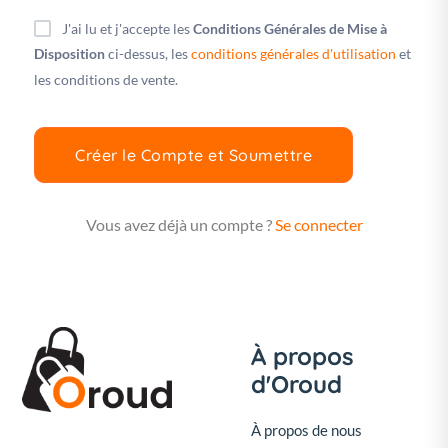
sur OROUD
J'ai lu et j'accepte les
Conditions Générales de Mise à
Dans la mesure requise par la loi applicable, vous
devez vous enregistrer auprès des autorités
Disposition
ci-dessus, les
conditions générales d'utilisation
et
fiscales compétentes et payer toutes les taxes
les conditions de vente.
pertinentes
ARTICLE 4 : LISTES DES PRODUITS
Créer le Compte et Soumettre
ET INSCRIPTION
Vous ne pouvez pas publier plus d'une fiche
Vous avez déjà un compte ?
Se connecter
pour chaque produit. Vous acceptez d'être seul
responsable de toutes les listes de produits
inscrites sur la Plateforme OROUD et vous vous
engagez à :
Être de bonne foi concernant les produits qui
À propos
doivent être conformes aux catégories et règles
d'Oroud
énoncées
Se conformer aux règles sur le contenu définies
À propos de nous
dans les CGU disponibles sur le portail OROUD