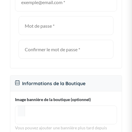
Le nom du Vendeur
Le numéro de téléphone du Vendeur
L'adresse e-mail du Vendeur
L'adresse postale du Vendeur ou, dans le cas d'une
personne morale, son siège social
Attestation de l'identifiant commun de l'entreprise
(I.C.E)
Le numéro du registre de commerce pour les
vendeurs ayant une société
Le numéro d'inscription au registre national de
l'autoentrepreneur
Informations de la Boutique
Les coordonnées bancaires du Vendeur
Les coordonnées du service après-vente du
Image bannière de la boutique (optionnel)
Vendeur
ARTICLE 3 : BOUTIQUES DU
VENDEUR
Vous pouvez ajouter une bannière plus tard depuis