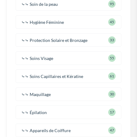
⤷⤷ Soin de la peau
95
⤷⤷ Hygiène Féminine
45
⤷⤷ Protection Solaire et Bronzage
33
⤷⤷ Soins Visage
55
⤷⤷ Soins Capillaires et Kératine
61
⤷⤷ Maquillage
30
⤷⤷ Épilation
17
⤷⤷ Appareils de Coiffure
47