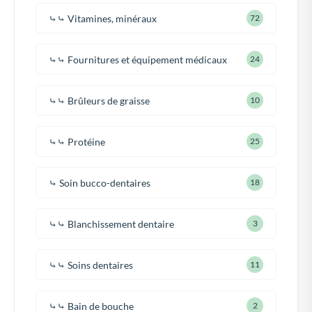
⤷⤷ Vitamines, minéraux
72
⤷⤷ Fournitures et équipement médicaux
24
⤷⤷ Brûleurs de graisse
10
⤷⤷ Protéine
25
⤷ Soin bucco-dentaires
18
⤷⤷ Blanchissement dentaire
3
⤷⤷ Soins dentaires
11
⤷⤷ Bain de bouche
2