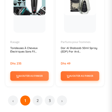
Rasage
Parfums pour hommes
Tondeuses À Cheveux
Dar Al Shabaab 50ml Spray
Électriques Sans Fil...
(EDP) Par Ard...
Dhs 235
Dhs 49
AJOUTER AU PANIER
AJOUTER AU PANIER
1
2
3
‹
›