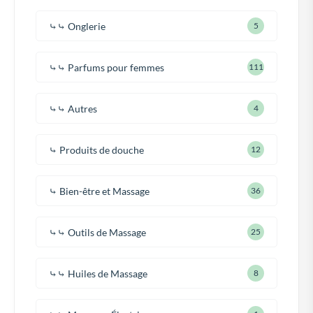
⤷⤷ Onglerie
5
⤷⤷ Parfums pour femmes
111
⤷⤷ Autres
4
⤷ Produits de douche
12
⤷ Bien-être et Massage
36
⤷⤷ Outils de Massage
25
⤷⤷ Huiles de Massage
8