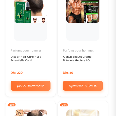
Parfums pour hommes
Parfums pour hommes
Disaar Hair Care Huile
Aichun Beauty Crème
Essentielle Capil...
Brûlante Graisse Lâc...
Dhs 220
Dhs 80
AJOUTER AU PANIER
AJOUTER AU PANIER
-10%
-28%