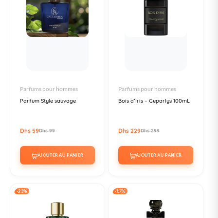
Parfums pour hommes
Parfums pour hommes
Parfum Style sauvage
Bois d’Iris – Geparlys 100mL
Dhs 59
Dhs 229
Dhs 99
Dhs 299
AJOUTER AU PANIER
AJOUTER AU PANIER
-23%
-17%