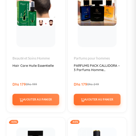
Beauté et Soins Homme
Parfums pour hommes
Hair Care Huile Essentielle
PARFUMS PACK CALLIDORA –
3 Parfums Homme...
Dhs 179
Dhs 179
Dhs 199
Dhs 249
AJOUTER AU PANIER
AJOUTER AU PANIER
-40%
-40%