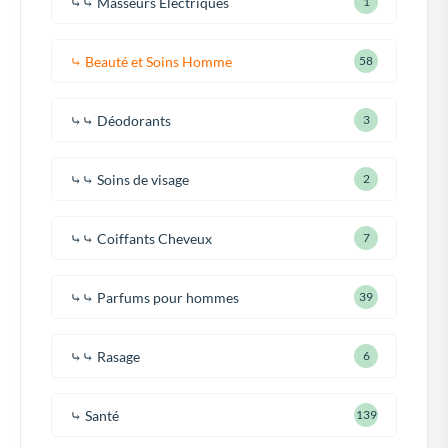
⤷⤷ Masseurs Électriques
1
⤷ Beauté et Soins Homme
58
⤷⤷ Déodorants
3
⤷⤷ Soins de visage
2
⤷⤷ Coiffants Cheveux
7
⤷⤷ Parfums pour hommes
39
⤷⤷ Rasage
6
⤷ Santé
139