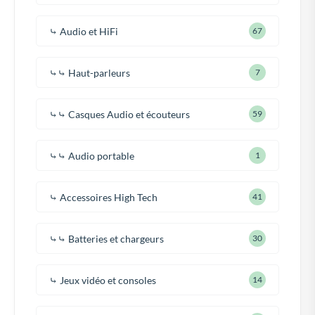
⤷ Audio et HiFi
67
⤷⤷ Haut-parleurs
7
⤷⤷ Casques Audio et écouteurs
59
⤷⤷ Audio portable
1
⤷ Accessoires High Tech
41
⤷⤷ Batteries et chargeurs
30
⤷ Jeux vidéo et consoles
14