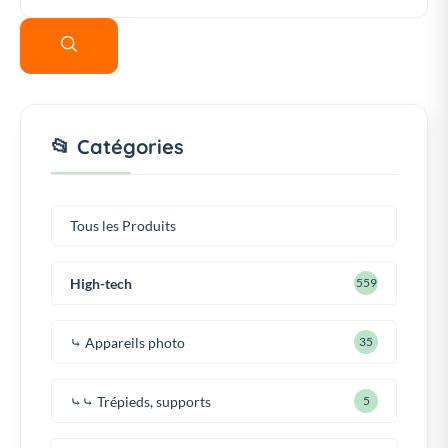
📂 Catégories
Tous les Produits
High-tech
559
⤷ Appareils photo
35
⤷⤷ Trépieds, supports
5