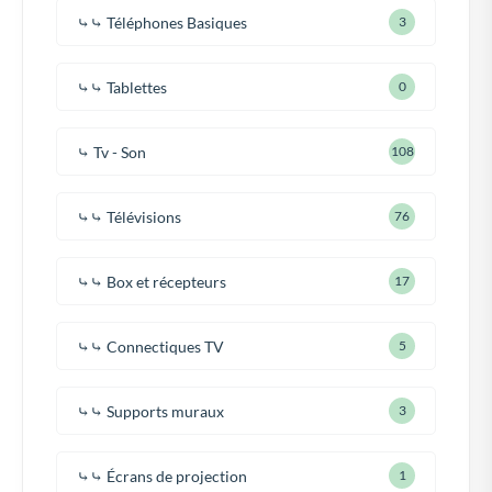
⤷⤷ Téléphones Basiques
3
⤷⤷ Tablettes
0
⤷ Tv - Son
108
⤷⤷ Télévisions
76
⤷⤷ Box et récepteurs
17
⤷⤷ Connectiques TV
5
⤷⤷ Supports muraux
3
⤷⤷ Écrans de projection
1