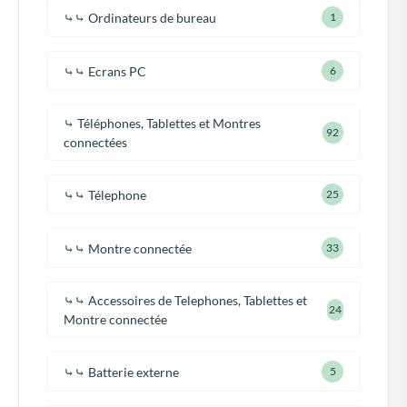
⤷⤷ Ordinateurs de bureau
1
⤷⤷ Ecrans PC
6
⤷ Téléphones, Tablettes et Montres
92
connectées
⤷⤷ Télephone
25
⤷⤷ Montre connectée
33
⤷⤷ Accessoires de Telephones, Tablettes et
24
Montre connectée
⤷⤷ Batterie externe
5