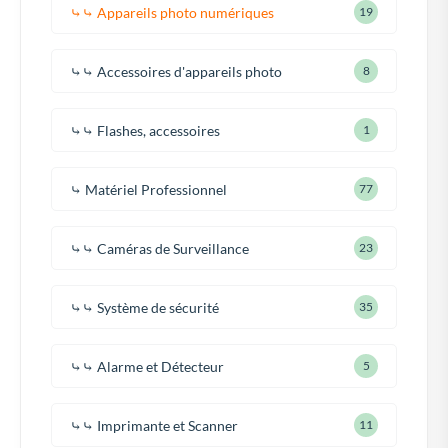
⤷⤷ Appareils photo numériques
19
⤷⤷ Accessoires d'appareils photo
8
⤷⤷ Flashes, accessoires
1
⤷ Matériel Professionnel
77
⤷⤷ Caméras de Surveillance
23
⤷⤷ Système de sécurité
35
⤷⤷ Alarme et Détecteur
5
⤷⤷ Imprimante et Scanner
11