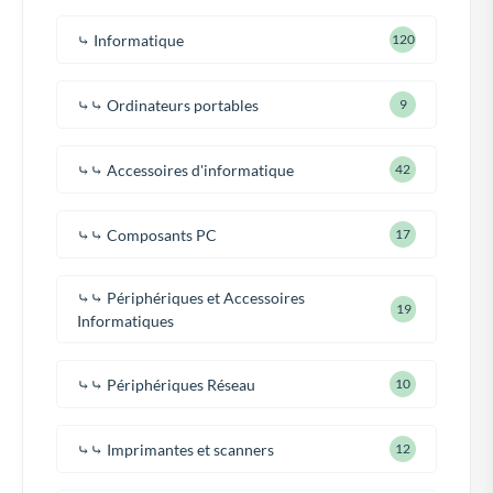
⤷ Informatique
120
⤷⤷ Ordinateurs portables
9
⤷⤷ Accessoires d'informatique
42
⤷⤷ Composants PC
17
⤷⤷ Périphériques et Accessoires
19
Informatiques
⤷⤷ Périphériques Réseau
10
⤷⤷ Imprimantes et scanners
12