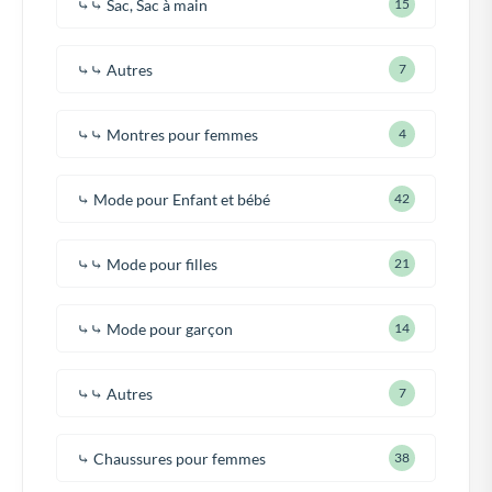
⤷⤷ Sac, Sac à main
15
⤷⤷ Autres
7
⤷⤷ Montres pour femmes
4
⤷ Mode pour Enfant et bébé
42
⤷⤷ Mode pour filles
21
⤷⤷ Mode pour garçon
14
⤷⤷ Autres
7
⤷ Chaussures pour femmes
38