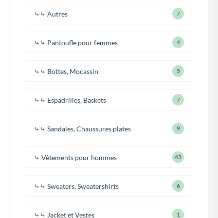
⤷⤷ Autres
7
⤷⤷ Pantoufle pour femmes
4
⤷⤷ Bottes, Mocassin
5
⤷⤷ Espadrilles, Baskets
7
⤷⤷ Sandales, Chaussures plates
9
⤷ Vêtements pour hommes
43
⤷⤷ Sweaters, Sweatershirts
6
⤷⤷ Jacket et Vestes
1