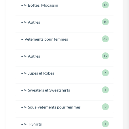
⤷⤷ Bottes, Mocassin
16
⤷⤷ Autres
10
⤷ Vêtements pour femmes
62
⤷⤷ Autres
19
⤷⤷ Jupes et Robes
5
⤷⤷ Sweaters et Sweatshirts
1
⤷⤷ Sous-vêtements pour femmes
2
⤷⤷ T-Shirts
1