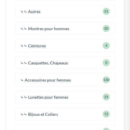
⤷⤷ Autres
31
⤷⤷ Montres pour hommes
20
⤷⤷ Ceintures
4
⤷⤷ Casquettes, Chapeaux
0
⤷ Accessoires pour femmes
130
⤷⤷ Lunettes pour femmes
25
⤷⤷ Bijoux et Coliers
72