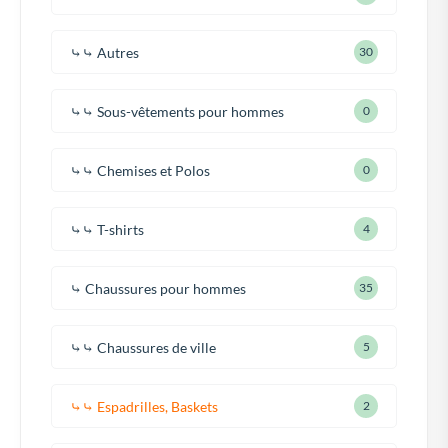
⤷⤷ Autres
30
⤷⤷ Sous-vêtements pour hommes
0
⤷⤷ Chemises et Polos
0
⤷⤷ T-shirts
4
⤷ Chaussures pour hommes
35
⤷⤷ Chaussures de ville
5
⤷⤷ Espadrilles, Baskets
2