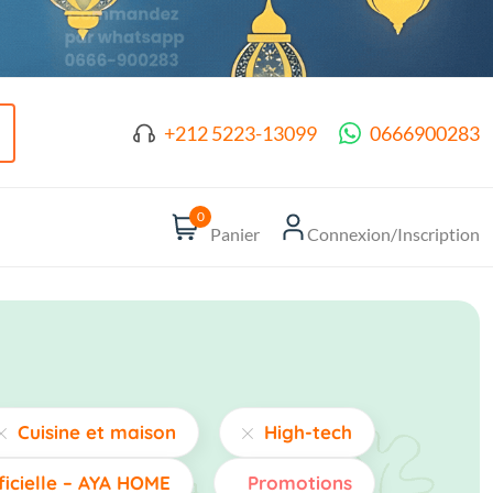
+212 5223-13099
0666900283
0
Panier
Connexion/Inscription
Cuisine et maison
High-tech
ficielle – AYA HOME
Promotions