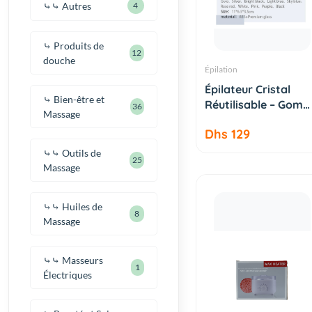
⤷⤷ Autres
4
⤷ Produits de
12
douche
Épilation
AJOUTER AU
Épilateur Cristal
PANIER
⤷ Bien-être et
Réutilisable – Gom
36
Massage
d...
Dhs 129
⤷⤷ Outils de
25
Massage
⤷⤷ Huiles de
8
Massage
⤷⤷ Masseurs
1
Électriques