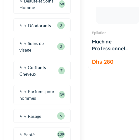
⤷ Beauté et Soins
58
Homme
⤷⤷ Déodorants
3
Épilation
AJOUTER AU
Machine
PANIER
⤷⤷ Soins de
2
Professionnel
visage
Chauffe-Cire pour...
Dhs 280
⤷⤷ Coiffants
7
Cheveux
⤷⤷ Parfums pour
39
hommes
⤷⤷ Rasage
6
⤷ Santé
139