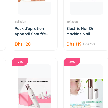
Épilation
Épilation
AJOUTER AU
AJOUTER AU
Pack d'épilation
Electric Nail Drill
PANIER
PANIER
Appareil Chauffe
Machine Nail
Cire+2...
Dhs 120
Dhs 119
Dhs 199
-24%
-50%