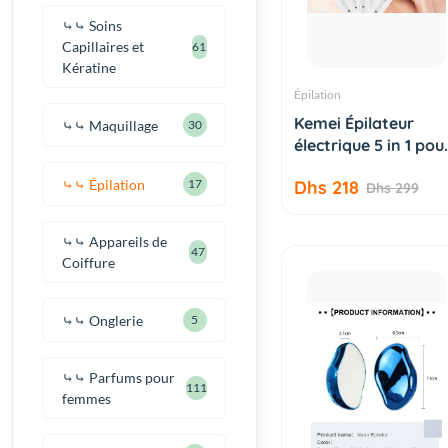
⤷⤷ Soins
Capillaires et
61
Kératine
Épilation
AJOUTER AU
Kemei Épilateur
⤷⤷ Maquillage
30
PANIER
électrique 5 in 1 pou
l...
⤷⤷ Épilation
17
Dhs 218
Dhs 299
⤷⤷ Appareils de
47
Coiffure
⤷⤷ Onglerie
5
⤷⤷ Parfums pour
111
femmes