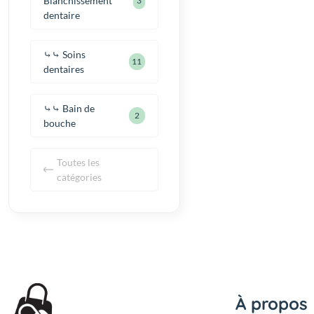
Blanchissement
3
dentaire
⤷⤷ Soins
11
dentaires
⤷⤷ Bain de
2
bouche
Toutes les
catégories
À propos