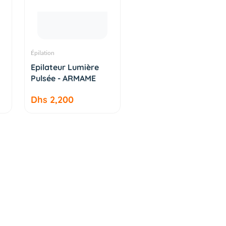
Épilation
AJOUTER AU
Epilateur Lumière
PANIER
Pulsée - ARMAME
Dhs 2,200