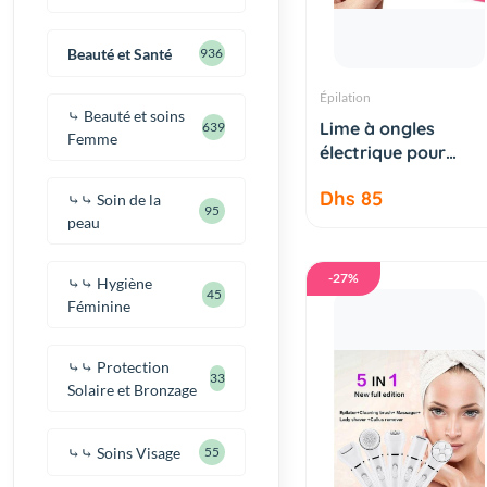
Beauté et Santé
936
Épilation
⤷ Beauté et soins
AJOUTER AU
Lime à ongles
639
PANIER
Femme
électrique pour
manucure e...
Dhs 85
⤷⤷ Soin de la
95
peau
-27%
⤷⤷ Hygiène
45
Féminine
⤷⤷ Protection
33
Solaire et Bronzage
⤷⤷ Soins Visage
55