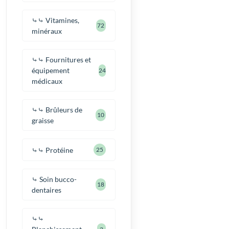
⤷⤷ Vitamines,
72
minéraux
⤷⤷ Fournitures et
équipement
24
médicaux
⤷⤷ Brûleurs de
10
graisse
⤷⤷ Protéine
25
⤷ Soin bucco-
18
dentaires
⤷⤷