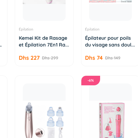
Épilation
Épilation
AJOUTER AU
AJOUTER AU
Kemei Kit de Rasage
Épilateur pour poils
PANIER
PANIER
r
et Épilation 7En1 Ra...
du visage sans doul...
Dhs 227
Dhs 74
Dhs 299
Dhs 149
-6%