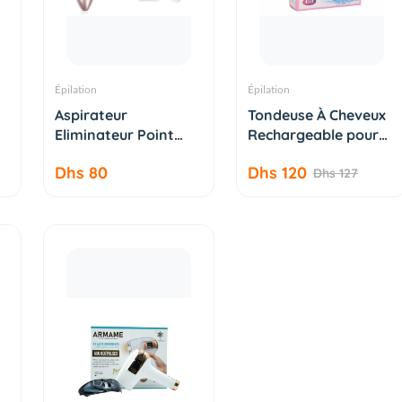
Épilation
Épilation
AJOUTER AU
AJOUTER AU
Aspirateur
Tondeuse À Cheveux
PANIER
PANIER
me
Eliminateur Point
Rechargeable pour
Noir usb re...
Fem...
Dhs 80
Dhs 120
Dhs 127