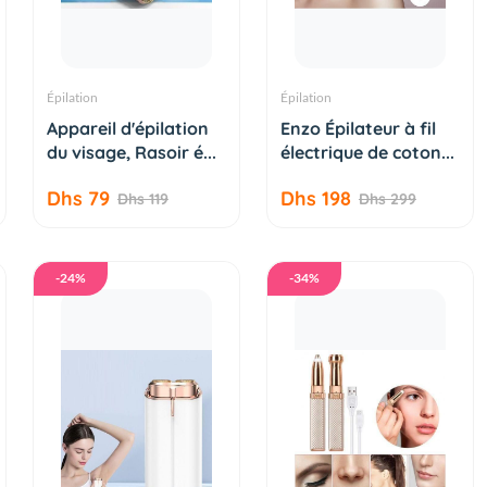
Épilation
Épilation
AJOUTER AU
AJOUTER AU
Appareil d'épilation
Enzo Épilateur à fil
PANIER
PANIER
du visage, Rasoir é...
électrique de coton...
Dhs 79
Dhs 198
Dhs 119
Dhs 299
-24%
-34%