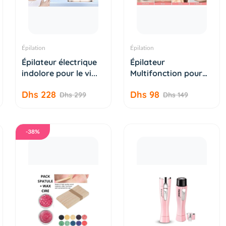
Épilation
Épilation
AJOUTER AU
AJOUTER AU
Épilateur électrique
Épilateur
PANIER
PANIER
indolore pour le vi...
Multifonction pour
Femme, Sour...
Dhs 228
Dhs 98
Dhs 299
Dhs 149
-38%