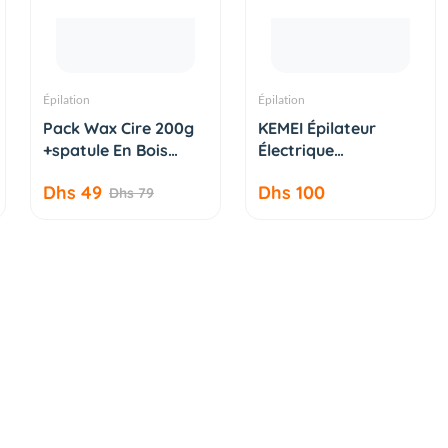
Épilation
Épilation
AJOUTER AU
AJOUTER AU
Pack Wax Cire 200g
KEMEI Épilateur
PANIER
PANIER
+spatule En Bois
Électrique
Abai...
rechargeable
Dhs 49
Dhs 100
Dhs 79