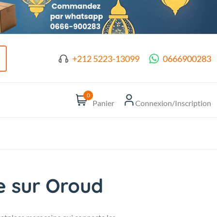
+212 5223-13099
0666900283
0
Panier
Connexion/Inscription
e sur Oroud