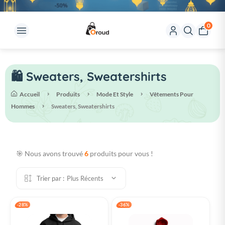
0
🛍️ Sweaters, Sweatershirts
Accueil
Produits
Mode Et Style
Vêtements Pour
Hommes
Sweaters, Sweatershirts
🎯 Nous avons trouvé
6
produits pour vous !
Trier par :
Plus Récents
-28%
-36%