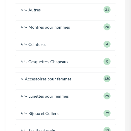
⤷⤷ Autres
31
⤷⤷ Montres pour hommes
20
⤷⤷ Ceintures
4
⤷⤷ Casquettes, Chapeaux
0
⤷ Accessoires pour femmes
130
⤷⤷ Lunettes pour femmes
25
⤷⤷ Bijoux et Coliers
72
⤷⤷ Sac, Sac à main
15