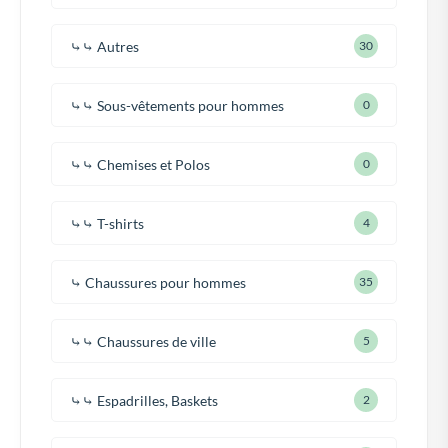
⤷⤷ Autres
30
⤷⤷ Sous-vêtements pour hommes
0
⤷⤷ Chemises et Polos
0
⤷⤷ T-shirts
4
⤷ Chaussures pour hommes
35
⤷⤷ Chaussures de ville
5
⤷⤷ Espadrilles, Baskets
2