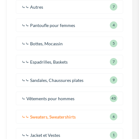
⤷⤷ Autres
7
⤷⤷ Pantoufle pour femmes
4
⤷⤷ Bottes, Mocassin
5
⤷⤷ Espadrilles, Baskets
7
⤷⤷ Sandales, Chaussures plates
9
⤷ Vêtements pour hommes
43
⤷⤷ Sweaters, Sweatershirts
6
⤷⤷ Jacket et Vestes
1