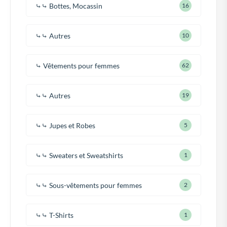
⤷⤷ Bottes, Mocassin
16
⤷⤷ Autres
10
⤷ Vêtements pour femmes
62
⤷⤷ Autres
19
⤷⤷ Jupes et Robes
5
⤷⤷ Sweaters et Sweatshirts
1
⤷⤷ Sous-vêtements pour femmes
2
⤷⤷ T-Shirts
1