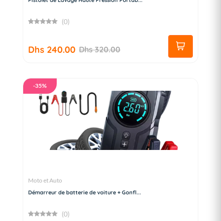
(0)
Dhs 240.00
Dhs 320.00
-35%
Moto et Auto
Démarreur de batterie de voiture + Gonfl...
(0)