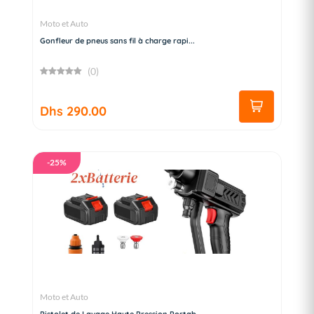
Moto et Auto
Gonfleur de pneus sans fil à charge rapi...
(0)
Dhs 290.00
-25%
Moto et Auto
Pistolet de Lavage Haute Pression Portab...