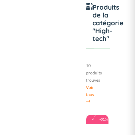
Produits
de la
catégorie
"High-
tech"
10
produits
trouvés
Voir
tous
-14%
-31%