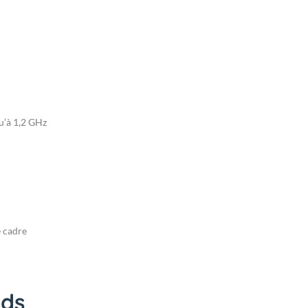
u’à 1,2 GHz
e cadre
ids