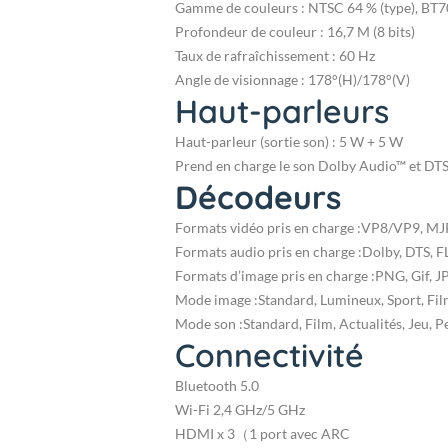
Gamme de couleurs : NTSC 64 % (type), BT70
Profondeur de couleur : 16,7 M (8 bits)
Taux de rafraîchissement : 60 Hz
Angle de visionnage : 178°(H)/178°(V)
Haut-parleurs
Haut-parleur (sortie son) : 5 W + 5 W
Prend en charge le son Dolby Audio™ et D
Décodeurs
Formats vidéo pris en charge :
VP8/VP9, MJ
Formats audio pris en charge :
Dolby, DTS, 
Formats d’image pris en charge :
PNG, Gif, 
Mode image :
Standard, Lumineux, Sport, Fil
Mode son :
Standard, Film, Actualités, Jeu, 
Connectivité
Bluetooth 5.0
Wi-Fi 2,4 GHz/5 GHz
HDMI x 3（1 port avec ARC