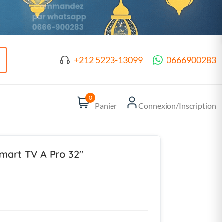
+212 5223-13099
0666900283
0
Panier
Connexion/Inscription
Smart TV A Pro 32″