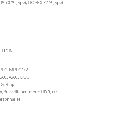
9 90 % (type), DCI-P3 72 %(type)
TS-HD®
PEG, MPEG1/2
FLAC, AAC, OGG
JPG, Bmp
m, Surveillance, mode HDR, etc.
Personnalisé