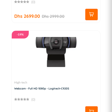
(0)
Dhs 2699.00
Dhs 2999.00
-19%
High-tech
Webcam - Full HD 1080p - Logitech-C920S
(0)