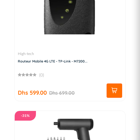
High-tech
Routeur Mobile 4G LTE - TP-Link - M7200...
(0)
Dhs 599.00
Dhs 699.00
-31%