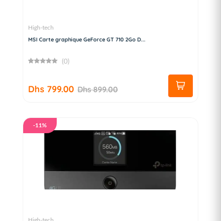
High-tech
MSI Carte graphique GeForce GT 710 2Go D...
(0)
Dhs 799.00
Dhs 899.00
-11%
High-tech