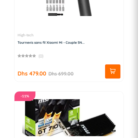
High-tech
Tournevis sans fil Xiaomi Mi - Couple 5N...
(0)
Dhs 479.00
Dhs 699.00
-11%