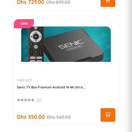
Dhs 729.00
Dhs 899.00
-38%
High-tech
Senic TV Box Premium Android 14 4K Ultra...
(0)
Dhs 350.00
Dhs 569.00