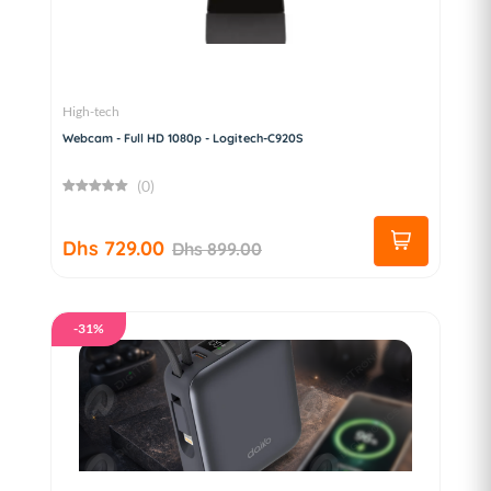
High-tech
Webcam - Full HD 1080p - Logitech-C920S
(0)
Dhs 729.00
Dhs 899.00
-31%