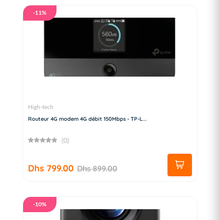
-11%
High-tech
Routeur 4G modem 4G débit 150Mbps - TP-L...
(0)
Dhs 799.00
Dhs 899.00
-10%