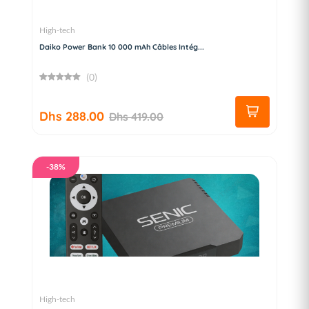
High-tech
Daiko Power Bank 10 000 mAh Câbles Intég...
(0)
Dhs 288.00
Dhs 419.00
-38%
High-tech