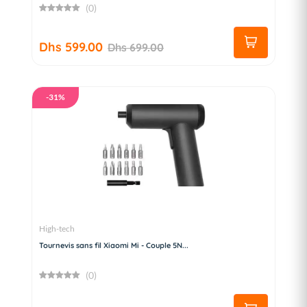
(0)
Dhs 599.00
Dhs 699.00
-31%
High-tech
Tournevis sans fil Xiaomi Mi - Couple 5N...
(0)