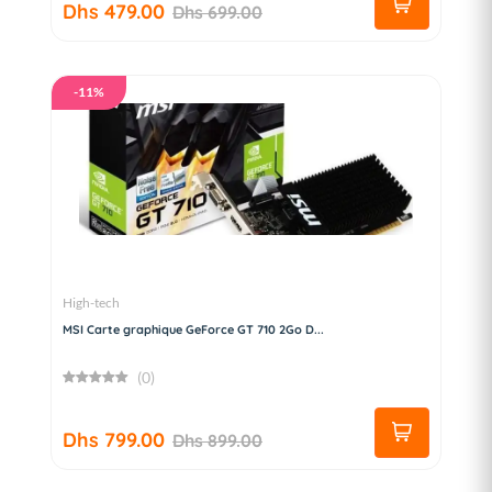
Dhs 479.00
Dhs 699.00
-11%
High-tech
MSI Carte graphique GeForce GT 710 2Go D...
(0)
Dhs 799.00
Dhs 899.00