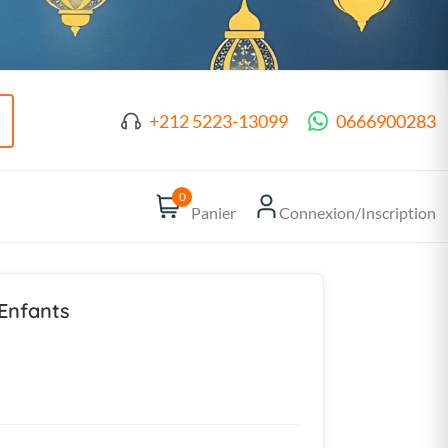
+212 5223-13099
0666900283
0
Panier
Connexion/Inscription
Enfants