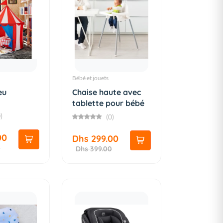
Bébé et jouets
eu
Chaise haute avec
tablette pour bébé
)
(0)
00
Dhs 299.00
0
Dhs 399.00