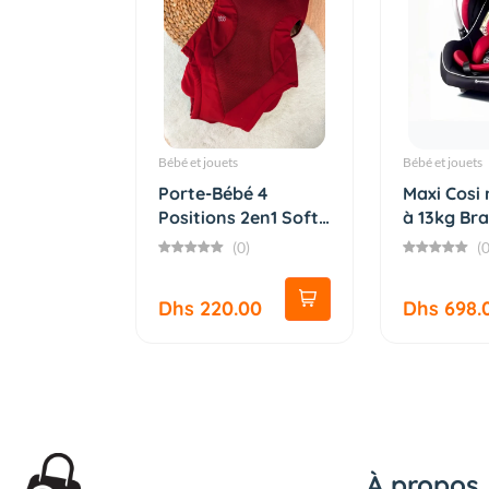
Bébé et jouets
Bébé et jouets
Porte-Bébé 4
Maxi Cosi
Positions 2en1 Soft
à 13kg Br
Babyboo
Aluminiu...
(0)
(0
Dhs 220.00
Dhs 698.
À propos