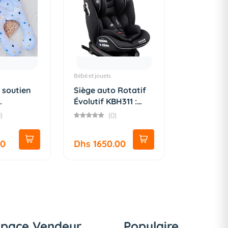
Bébé et jouets
e soutien
Siège auto Rotatif
Évolutif KBH311 :
..
Séc...
)
(0)
00
Dhs 1650.00
space Vendeur
Populaire