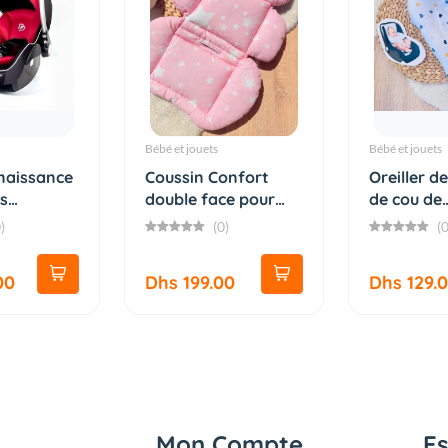
Bébé et jouets
Bébé et jouets
 naissance
Coussin Confort
Oreiller d
as
double face pour
de cou de
Pousset...
poussette.
)
(0)
(0
00
Dhs 199.00
Dhs 129.
Mon Compte
E