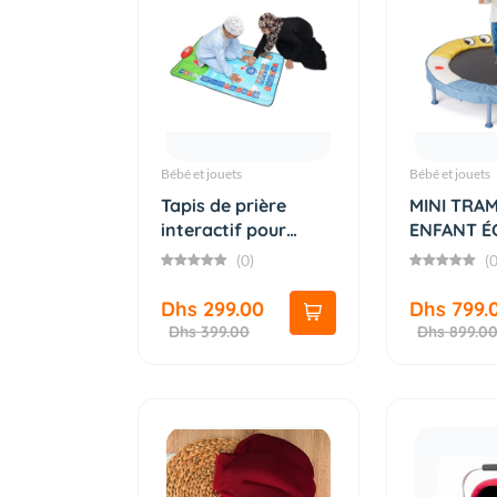
Bébé et jouets
Bébé et jouets
Tapis de prière
MINI TRA
interactif pour
ENFANT É
enfants...
(0)
(0
Dhs 299.00
Dhs 799.
Dhs 399.00
Dhs 899.0