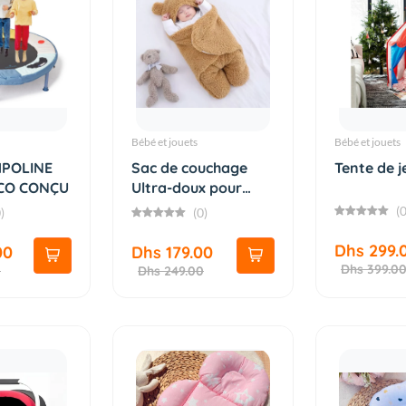
Bébé et jouets
Bébé et jouets
MPOLINE
Sac de couchage
Tente de j
CO CONÇU
Ultra-doux pour
bébé
(0
)
(0)
Dhs 299.
00
Dhs 179.00
Dhs 399.0
0
Dhs 249.00