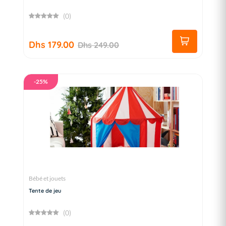
(0)
Dhs 179.00
Dhs 249.00
-25%
Bébé et jouets
Tente de jeu
(0)