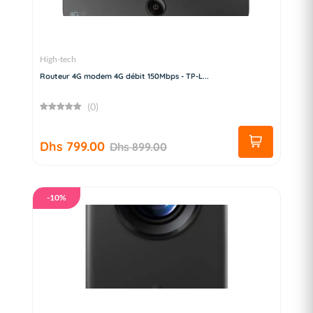
High-tech
Routeur 4G modem 4G débit 150Mbps - TP-L...
(0)
Dhs 799.00
Dhs 899.00
-10%