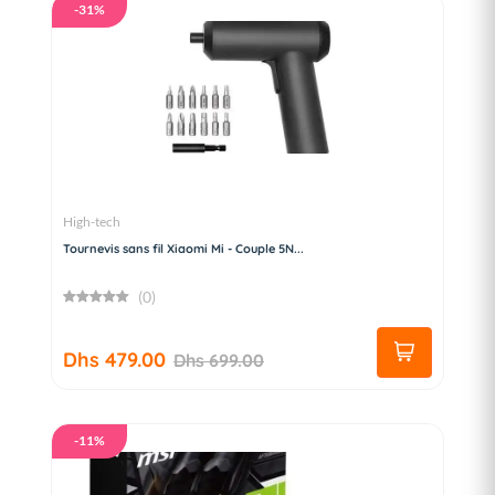
-31%
High-tech
Tournevis sans fil Xiaomi Mi - Couple 5N...
(0)
Dhs 479.00
Dhs 699.00
-11%