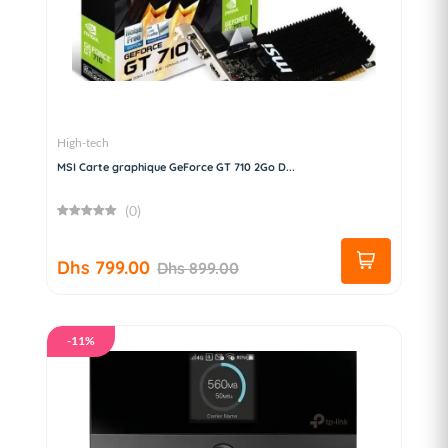
High-tech
MSI Carte graphique GeForce GT 710 2Go D...
(0)
Dhs 799.00
Dhs 899.00
-11%