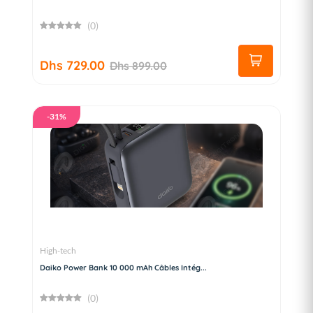
(0)
Dhs 729.00
Dhs 899.00
-31%
High-tech
Daiko Power Bank 10 000 mAh Câbles Intég...
(0)