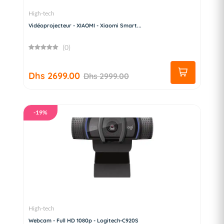
High-tech
Vidéoprojecteur - XIAOMI - Xiaomi Smart...
(0)
Dhs 2699.00
Dhs 2999.00
-19%
High-tech
Webcam - Full HD 1080p - Logitech-C920S