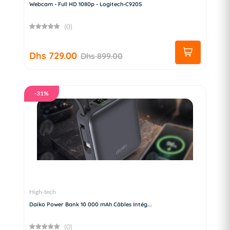
Webcam - Full HD 1080p - Logitech-C920S
(0)
Dhs 729.00
Dhs 899.00
-31%
High-tech
Daiko Power Bank 10 000 mAh Câbles Intég...
(0)