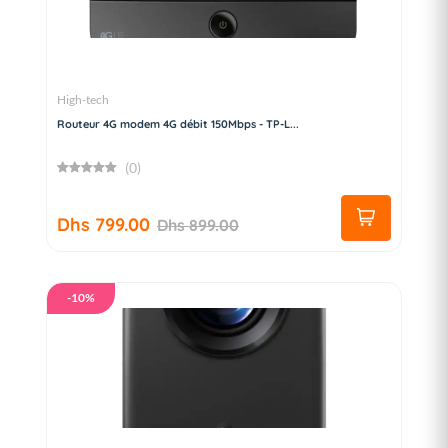
High-tech
Routeur 4G modem 4G débit 150Mbps - TP-L...
(0)
Dhs 799.00
Dhs 899.00
-10%