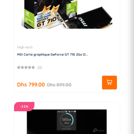
High-tech
MSI Carte graphique GeForce GT 710 2Go D...
(0)
Dhs 799.00
Dhs 899.00
-11%