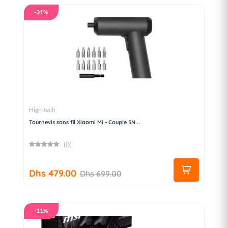
-31%
High-tech
Tournevis sans fil Xiaomi Mi - Couple 5N...
(0)
Dhs 479.00
Dhs 699.00
-11%