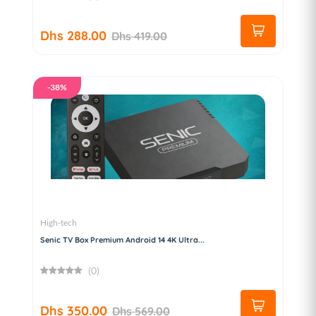
Dhs 288.00
Dhs 419.00
-38%
High-tech
Senic TV Box Premium Android 14 4K Ultra...
(0)
Dhs 350.00
Dhs 569.00