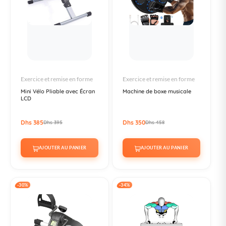
Exercice et remise en forme
Exercice et remise en forme
Mini Vélo Pliable avec Écran
Machine de boxe musicale
LCD
Dhs 385
Dhs 350
Dhs 395
Dhs 458
AJOUTER AU PANIER
AJOUTER AU PANIER
-30%
-34%