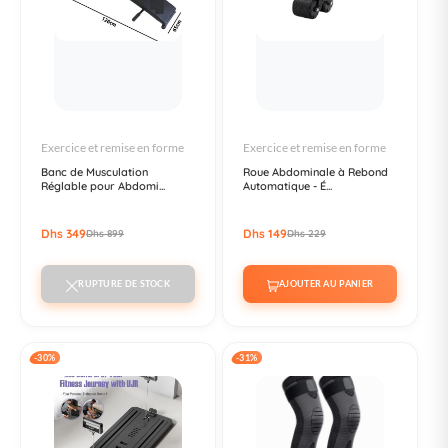
Exercice et remise en forme
Exercice et remise en forme
Banc de Musculation
Roue Abdominale à Rebond
Réglable pour Abdomi...
Automatique - É...
Dhs 349
Dhs 149
Dhs 899
Dhs 229
RUPTURE DE STOCK
AJOUTER AU PANIER
-30%
-31%