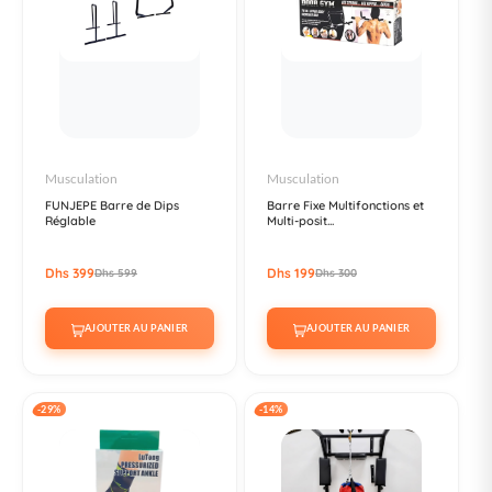
Musculation
Musculation
FUNJEPE Barre de Dips
Barre Fixe Multifonctions et
Réglable
Multi-posit...
Dhs 399
Dhs 199
Dhs 599
Dhs 300
AJOUTER AU PANIER
AJOUTER AU PANIER
-29%
-14%