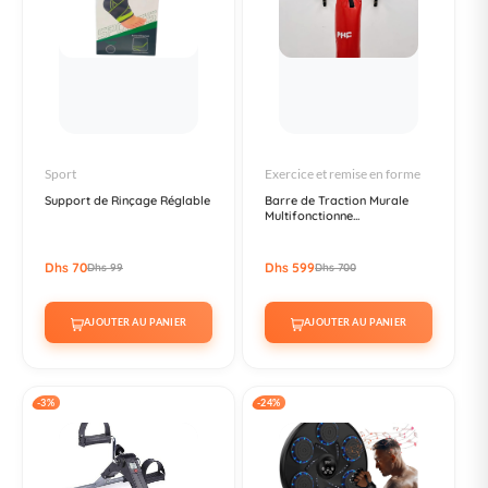
Sport
Exercice et remise en forme
Support de Rinçage Réglable
Barre de Traction Murale
Multifonctionne...
Dhs 70
Dhs 599
Dhs 99
Dhs 700
AJOUTER AU PANIER
AJOUTER AU PANIER
-3%
-24%