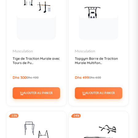
Musculation
Musculation
Tige de Traction Murale avec
Topgym Barre de Traction
Tours de Pu...
Murale Multifon...
Dhs 300
Dhs 499
Dhs 400
Dhs 600
AJOUTER AU PANIER
AJOUTER AU PANIER
-33%
-34%