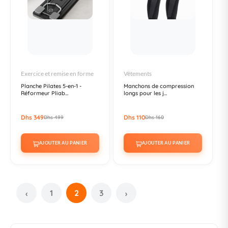
Exercice et remise en forme
Vêtements
Planche Pilates 5-en-1 -
Manchons de compression
Réformeur Pliab...
longs pour les j...
Dhs 349
Dhs 110
Dhs 499
Dhs 160
AJOUTER AU PANIER
AJOUTER AU PANIER
1
2
3
‹
›