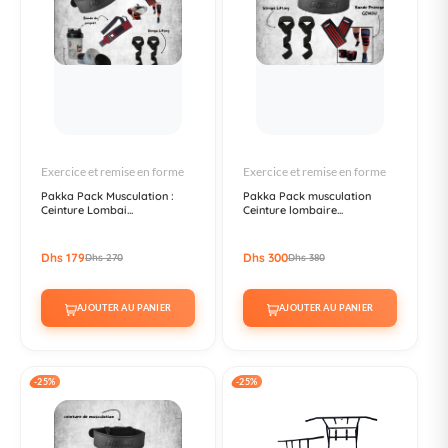
Exercice et remise en forme
Exercice et remise en forme
Pakka Pack Musculation :
Pakka Pack musculation
Ceinture Lombai...
Ceinture lombaire...
Dhs 179
Dhs 300
Dhs 270
Dhs 380
AJOUTER AU PANIER
AJOUTER AU PANIER
-25%
-25%