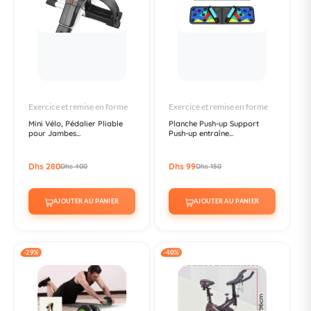
Exercice et remise en forme
Exercice et remise en forme
Mini Vélo, Pédalier Pliable
Planche Push-up Support
pour Jambes...
Push-up entraîne...
Dhs 280
Dhs 99
Dhs 400
Dhs 150
AJOUTER AU PANIER
AJOUTER AU PANIER
-29%
-40%