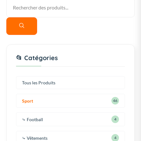
📂 Catégories
Tous les Produits
Sport
46
⤷ Football
4
⤷ Vêtements
4