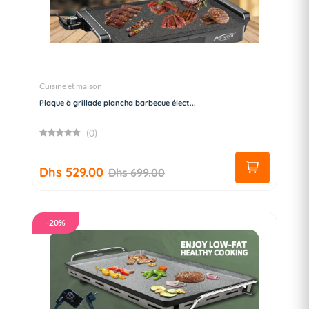
Cuisine et maison
Plaque à grillade plancha barbecue élect...
(0)
Dhs 529.00
Dhs 699.00
-20%