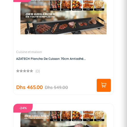
Cuisine et maison
AZATECH Plancha De Cuisson 70cm Antiadhé...
(0)
Dhs 465.00
Dhs 549.00
-24%