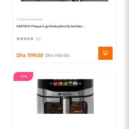
Cuisine et maison
AZATECH Plaque à grillade plancha barbec...
(0)
Dhs 599.00
Dhs 750.00
-15%