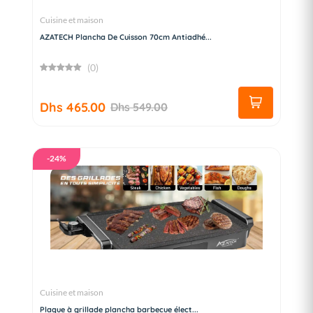
Cuisine et maison
AZATECH Plancha De Cuisson 70cm Antiadhé...
(0)
Dhs 465.00
Dhs 549.00
-24%
Cuisine et maison
Plaque à grillade plancha barbecue élect...