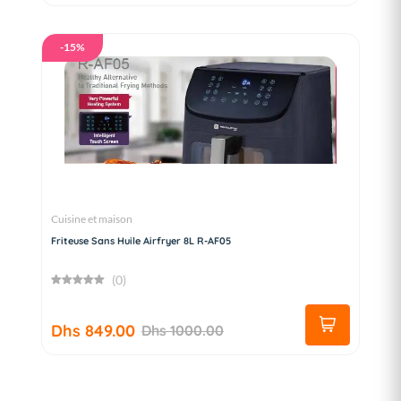
-15%
Cuisine et maison
Friteuse Sans Huile Airfryer 8L R-AF05
(0)
Dhs 849.00
Dhs 1000.00