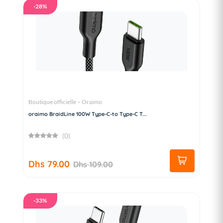
-28%
Boutique officielle – Oraimo
oraimo BraidLine 100W Type-C-to Type-C T...
(0)
Dhs 79.00
Dhs 109.00
-33%