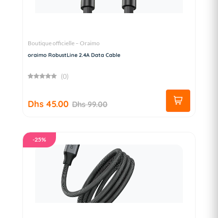
Boutique officielle – Oraimo
oraimo RobustLine 2.4A Data Cable
(0)
Dhs 45.00
Dhs 99.00
-25%