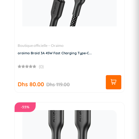
Boutique officielle – Oraimo
oraimo Braid 3A 45W Fast Charging Type-C...
(0)
Dhs 80.00
Dhs 119.00
-55%