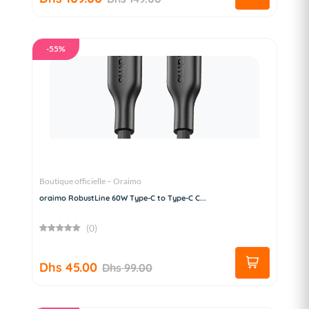
-55%
Boutique officielle – Oraimo
oraimo RobustLine 60W Type-C to Type-C C...
(0)
Dhs 45.00
Dhs 99.00