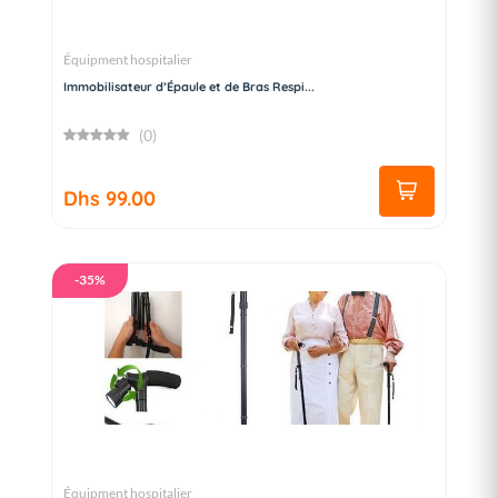
Équipment hospitalier
Immobilisateur d’Épaule et de Bras Respi...
(0)
Dhs 99.00
-35%
Équipment hospitalier