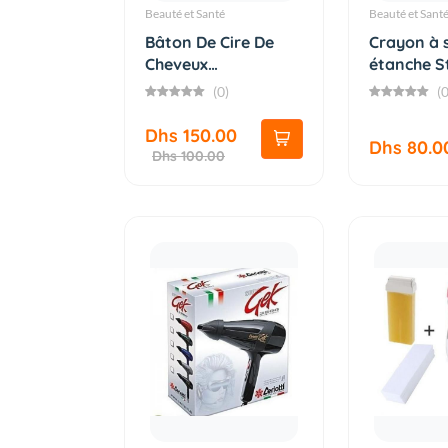
Beauté et Santé
Beauté et Sant
Bâton De Cire De
Crayon à s
Cheveux
étanche S
Professionnel G...
tatou...
(0)
(0
Dhs 150.00
Dhs 80.0
Dhs 100.00