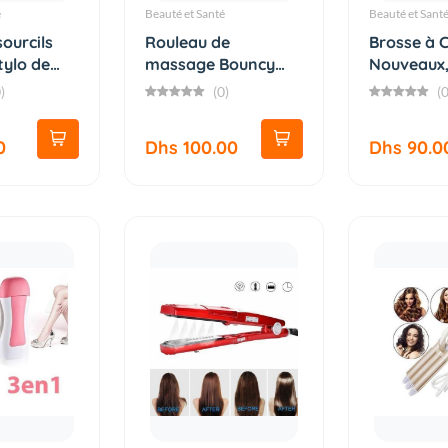
é
Beauté et Santé
Beauté et Sant
ourcils
Rouleau de
Brosse à C
tylo de
massage Bouncy
Nouveaux
Premium au des...
Démêlante 
)
(0)
(0
0
Dhs 100.00
Dhs 90.0