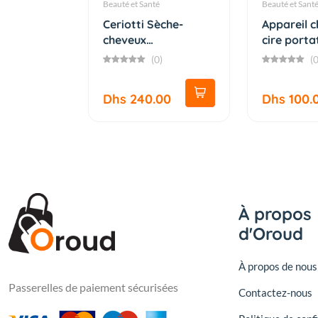
Beauté et Santé
Beauté et Sant
Ceriotti Sèche-
Appareil 
cheveux
cire porta
professionnel Sup...
d'épilate...
(0)
(0
Dhs 240.00
Dhs 100.
À propos
d'Oroud
À propos de nous
Passerelles de paiement sécurisées
Contactez-nous