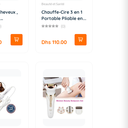
é
Beauté et Santé
heveux ,
Chauffe-Cire 3 en 1
,
Portable Pliable en...
A...
)
(0)
0
Dhs 110.00