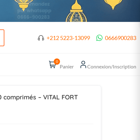
+212 5223-13099
0666900283
0
Panier
Connexion/Inscription
0 comprimés – VITAL FORT