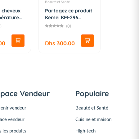
é
Beauté et Santé
a cheveux
Partagez ce produit
érature
Kemei KM-296
Raso...
)
(0)
00
Dhs 300.00
space Vendeur
Populaire
enir vendeur
Beauté et Santé
ace vendeur
Cuisine et maison
s les produits
High-tech