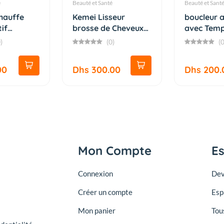
é
Beauté et Santé
Beauté et Sant
chauffe
Kemei Lisseur
boucleur 
tif
brosse de Cheveux
avec Temp
Vapeur E...
Régl...
)
(0)
(0
00
Dhs 300.00
Dhs 200.
Mon Compte
E
Connexion
Dev
Créer un compte
Esp
Mon panier
Tou