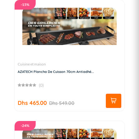
-15%
Cuisine et maison
AZATECH Plancha De Cuisson 70cm Antiadhé...
(0)
Dhs 465.00
Dhs 549.00
-24%