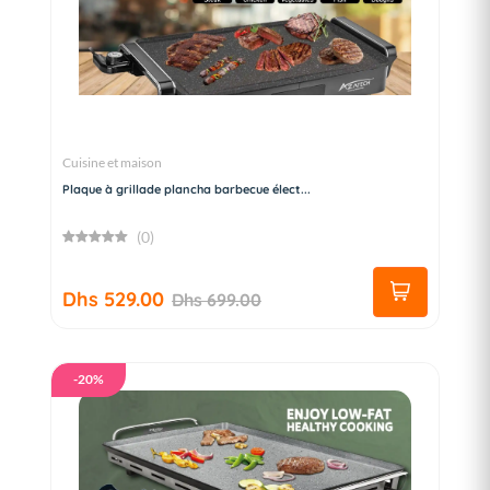
Cuisine et maison
Plaque à grillade plancha barbecue élect...
(0)
Dhs 529.00
Dhs 699.00
-20%