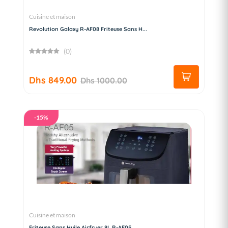
Cuisine et maison
Revolution Galaxy R-AF08 Friteuse Sans H...
(0)
Dhs 849.00
Dhs 1000.00
-15%
Cuisine et maison
Friteuse Sans Huile Airfryer 8L R-AF05