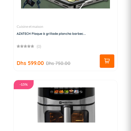
Cuisine et maison
AZATECH Plaque à grillade plancha barbec...
(0)
Dhs 599.00
Dhs 750.00
-15%