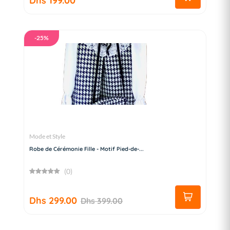
Dhs 199.00
-25%
Mode et Style
Robe de Cérémonie Fille - Motif Pied-de-...
(0)
Dhs 299.00
Dhs 399.00