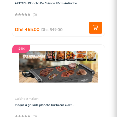
AZATECH Plancha De Cuisson 70cm Antiadhé...
(0)
Dhs 465.00
Dhs 549.00
-24%
Cuisine et maison
Plaque à grillade plancha barbecue élect...
(0)