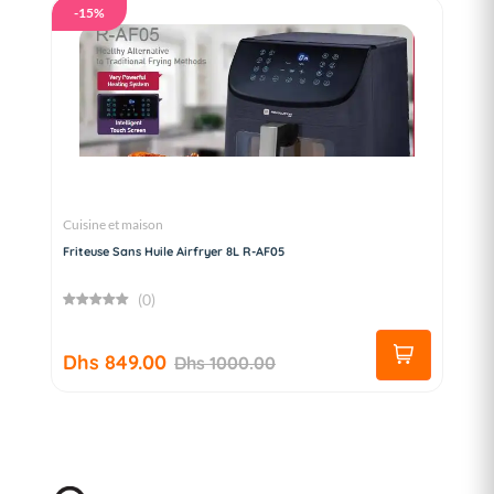
-15%
Cuisine et maison
Friteuse Sans Huile Airfryer 8L R-AF05
(0)
Dhs 849.00
Dhs 1000.00