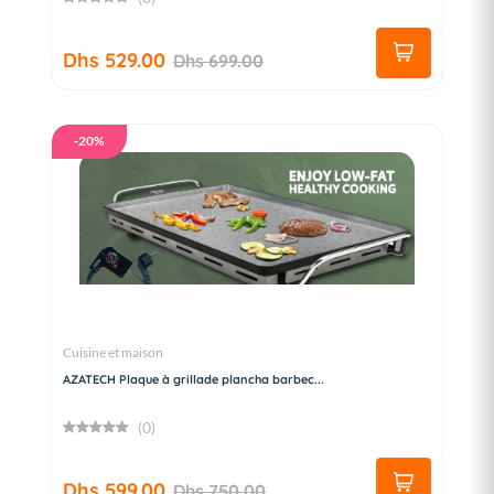
Dhs 529.00
Dhs 699.00
-20%
Cuisine et maison
AZATECH Plaque à grillade plancha barbec...
(0)
Dhs 599.00
Dhs 750.00