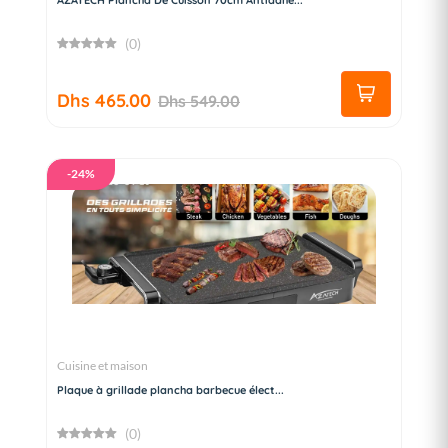
AZATECH Plancha De Cuisson 70cm Antiadhé...
(0)
Dhs 465.00
Dhs 549.00
-24%
Cuisine et maison
Plaque à grillade plancha barbecue élect...
(0)