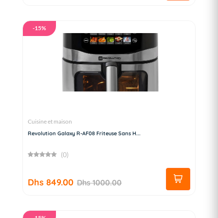
-15%
Cuisine et maison
Revolution Galaxy R-AF08 Friteuse Sans H...
(0)
Dhs 849.00
Dhs 1000.00
-15%