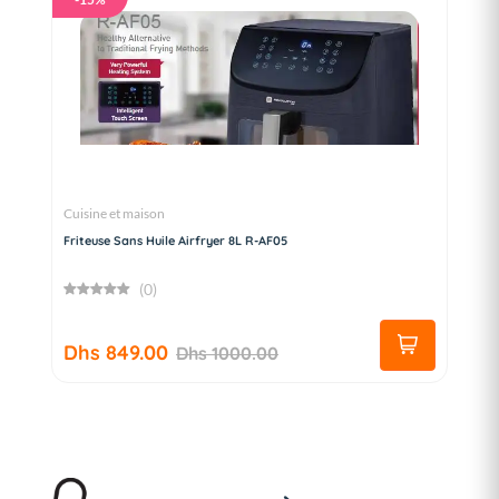
Cuisine et maison
Friteuse Sans Huile Airfryer 8L R-AF05
(0)
Dhs 849.00
Dhs 1000.00