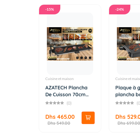
-15%
-24%
Cuisine et maison
Cuisine et mai
AZATECH Plancha
Plaque à g
De Cuisson 70cm
plancha b
Antiadhé...
élect...
(0)
(0
Dhs 465.00
Dhs 529.
Dhs 549.00
Dhs 699.0