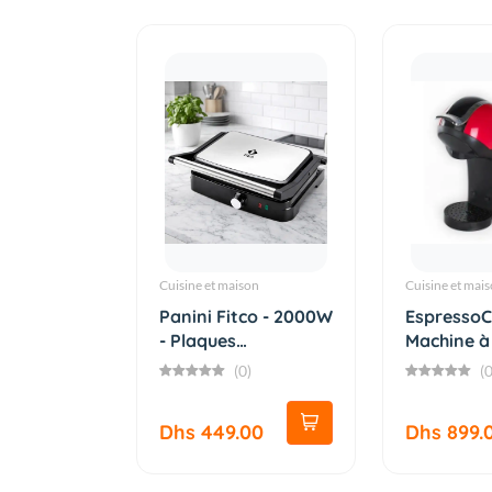
Cuisine et maison
Cuisine et mai
Panini Fitco - 2000W
EspressoC
- Plaques
Machine à
antiadhés...
espre...
(0)
(0
Dhs 449.00
Dhs 899.