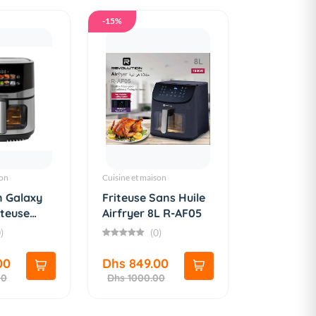
-15%
son
Cuisine et maison
n Galaxy
Friteuse Sans Huile
iteuse
Airfryer 8L R-AF05
)
(0)
00
Dhs 849.00
00
Dhs 1000.00