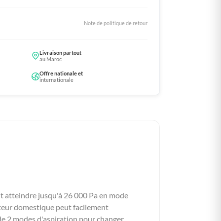
Note de politique de retour
Livraison partout
au Maroc
Offre nationale et
internationale
eut atteindre jusqu'à 26 000 Pa en mode
rateur domestique peut facilement
e de 2 modes d'aspiration pour changer