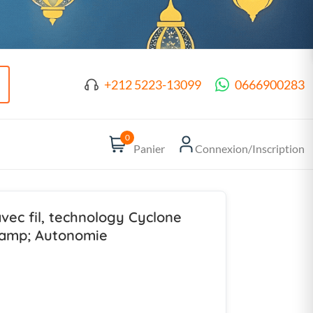
+212 5223-13099
0666900283
0
Panier
Connexion/Inscription
vec fil, technology Cyclone
&amp; Autonomie