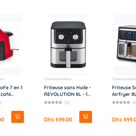
son
Cuisine et maison
Cuisine et mai
oFe 7 en 1
Friteuse sans Huile -
Friteuse S
 café
REVOLUTION 8L - 1...
Airfryer 8
)
(0)
(0
00
Dhs 699.00
Dhs 899.