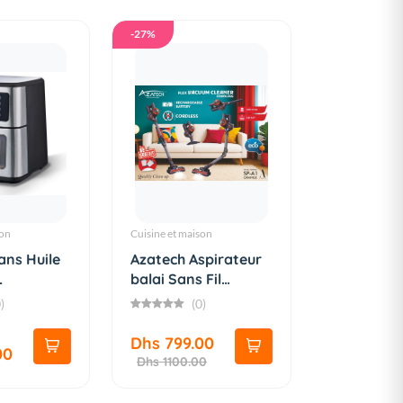
-27%
son
Cuisine et maison
ans Huile
Azatech Aspirateur
L
balai Sans Fil
Batter...
)
(0)
Dhs 799.00
00
Dhs 1100.00