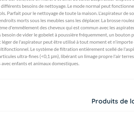
 différents besoins de nettoyage. Le mode normal peut fonctionne
ols. Parfait pour le nettoyage de toute la maison. L'aspirateur de so
es endroits morts sous les meubles sans les déplacer. La brosse ro
lème d'emmêlement des cheveux qui est commun avec les aspirateur
s besoin de vider le gobelet à poussière fréquemment, un bouton p
t léger de l'aspirateur peut être utilisé à tout moment et n'importe 
tifonctionnel. Le système de filtration entièrement scellé de l'as
articules ultra-fines (<0,1 μm), libérant un limage propre l'air terr
les avec enfants et animaux domestiques.
Produits de l