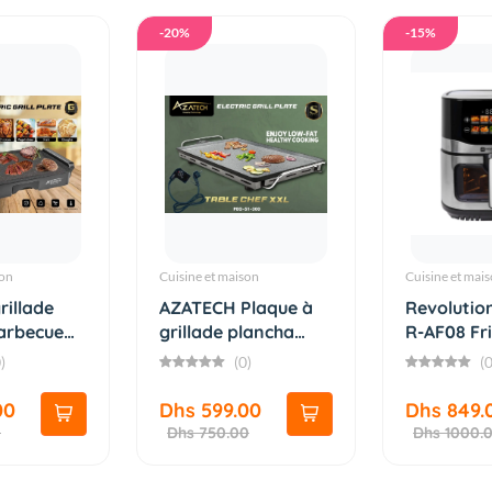
-20%
-15%
son
Cuisine et maison
Cuisine et mai
rillade
AZATECH Plaque à
Revolutio
arbecue
grillade plancha
R-AF08 Fr
barbec...
Sans H...
)
(0)
(0
00
Dhs 599.00
Dhs 849.
0
Dhs 750.00
Dhs 1000.