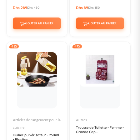
Dhs 289
Dhs 89
Dhs 450
Dhs 150
AJOUTER AU PANIER
AJOUTER AU PANIER
-41%
-47%
Articles de rangement pour la
Autres
cuisine
Trousse de Toilette - Femme -
Grande Cap...
Huilier pulvérisateur - 250ml
- Plastiqu...