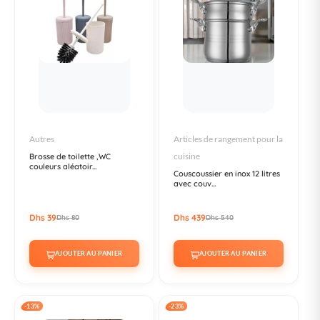
Autres
Articles de rangement pour la
cuisine
Brosse de toilette ,WC
couleurs aléatoir...
Couscoussier en inox 12 litres
avec couv...
Dhs 39
Dhs 439
Dhs 80
Dhs 540
AJOUTER AU PANIER
AJOUTER AU PANIER
-13%
-23%