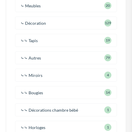
⤷ Meubles
20
⤷ Décoration
129
⤷⤷ Tapis
19
⤷⤷ Autres
79
⤷⤷ Miroirs
4
⤷⤷ Bougies
14
⤷⤷ Décorations chambre bébé
1
⤷⤷ Horloges
1