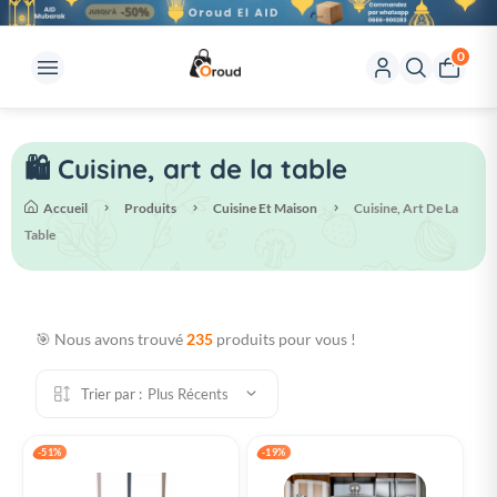
0
🛍️ Cuisine, art de la table
Accueil
Produits
Cuisine Et Maison
Cuisine, Art De La
Table
🎯 Nous avons trouvé
235
produits pour vous !
Trier par :
Plus Récents
-51%
-19%