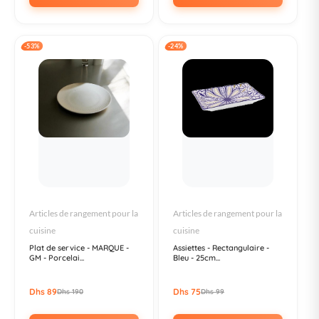
-53%
-24%
Articles de rangement pour la
Articles de rangement pour la
cuisine
cuisine
Plat de service - MARQUE -
Assiettes - Rectangulaire -
GM - Porcelai...
Bleu - 25cm...
Dhs 89
Dhs 75
Dhs 190
Dhs 99