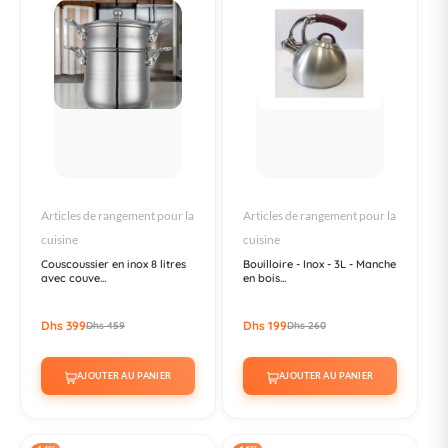
Articles de rangement pour la
Articles de rangement pour la
cuisine
cuisine
Couscoussier en inox 8 litres
Bouilloire - Inox - 3L - Manche
avec couve...
en bois...
Dhs 399
Dhs 199
Dhs 459
Dhs 260
AJOUTER AU PANIER
AJOUTER AU PANIER