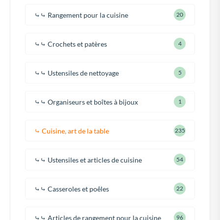
⤷⤷ Rangement pour la cuisine
20
⤷⤷ Crochets et patères
4
⤷⤷ Ustensiles de nettoyage
5
⤷⤷ Organiseurs et boîtes à bijoux
1
⤷ Cuisine, art de la table
235
⤷⤷ Ustensiles et articles de cuisine
54
⤷⤷ Casseroles et poêles
22
⤷⤷ Articles de rangement pour la cuisine
96