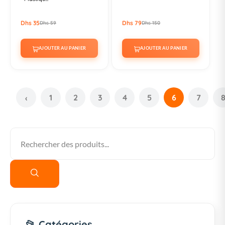
Dhs 35
Dhs 79
Dhs 59
Dhs 150
AJOUTER AU PANIER
AJOUTER AU PANIER
1
2
3
4
5
6
7
‹
📂 Catégories