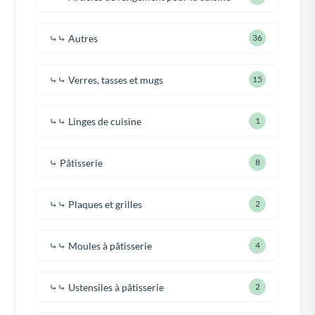
⤷⤷ Autres
36
⤷⤷ Verres, tasses et mugs
15
⤷⤷ Linges de cuisine
1
⤷ Pâtisserie
8
⤷⤷ Plaques et grilles
2
⤷⤷ Moules à pâtisserie
4
⤷⤷ Ustensiles à pâtisserie
2